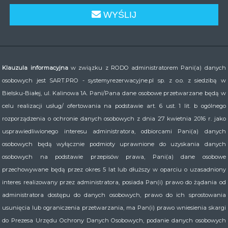
WYŚLIJ
Klauzula informacyjna
w związku z RODO administratorem Pani(a) danych
osobowych jest SART.PRO - systemyrezerwacyjne.pl sp. z o.o. z siedzibą w
Bielsku-Białej, ul. Kalinowa 1A. Pani/Pana dane osobowe przetwarzane będą w
celu realizacji usług/ ofertowania na podstawie art. 6 ust. 1 lit. b ogólnego
rozporządzenia o ochronie danych osobowych z dnia 27 kwietnia 2016 r. jako
usprawiedliwionego interesu administratora, odbiorcami Pani(a) danych
osobowych będą wyłącznie podmioty uprawnione do uzyskania danych
osobowych na podstawie przepisów prawa, Pani(a) dane osobowe
przechowywane będą przez okres 5 lat lub dłuższy w oparciu o uzasadniony
interes realizowany przez administratora, posiada Pan(i) prawo do żądania od
administratora dostępu do danych osobowych, prawo do ich sprostowania
usunięcia lub ograniczenia przetwarzania, ma Pan(i) prawo wniesienia skargi
do Prezesa Urzędu Ochrony Danych Osobowych, podanie danych osobowych